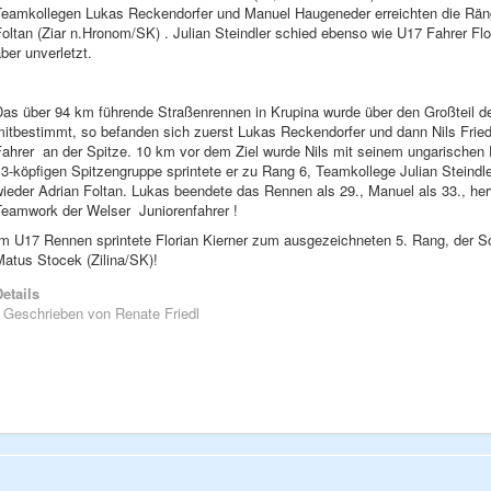
Teamkollegen Lukas Reckendorfer und Manuel Haugeneder erreichten die Räng
oltan (Ziar n.Hronom/SK) . Julian Steindler schied ebenso wie U17 Fahrer Flo
ber unverletzt.
Das über 94 km führende Straßenrennen in Krupina wurde über den Großteil d
mitbestimmt, so befanden sich zuerst Lukas Reckendorfer und dann Nils Frie
ahrer an der Spitze. 10 km vor dem Ziel wurde Nils mit seinem ungarischen Fl
3-köpfigen Spitzengruppe sprintete er zu Rang 6, Teamkollege Julian Steindle
wieder Adrian Foltan. Lukas beendete das Rennen als 29., Manuel als 33., he
Teamwork der Welser Juniorenfahrer !
Im U17 Rennen sprintete Florian Kierner zum ausgezeichneten 5. Rang, der So
atus Stocek (Zilina/SK)!
etails
Geschrieben von
Renate Friedl