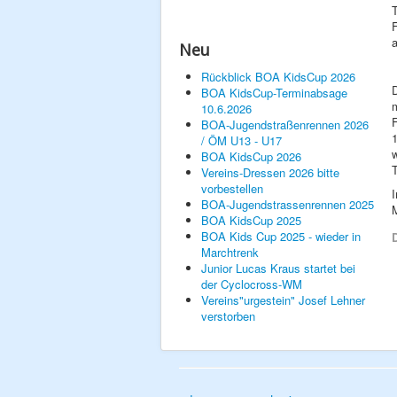
F
a
Neu
Rückblick BOA KidsCup 2026
BOA KidsCup-Terminabsage
10.6.2026
F
BOA-Jugendstraßenrennen 2026
1
/ ÖM U13 - U17
BOA KidsCup 2026
Vereins-Dressen 2026 bitte
vorbestellen
BOA-Jugendstrassenrennen 2025
M
BOA KidsCup 2025
BOA Kids Cup 2025 - wieder in
D
Marchtrenk
Junior Lucas Kraus startet bei
der Cyclocross-WM
Vereins"urgestein" Josef Lehner
verstorben