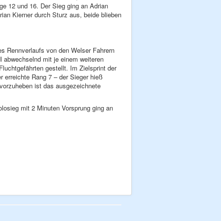
e 12 und 16. Der Sieg ging an Adrian
rian Kierner durch Sturz aus, beide blieben
es Rennverlaufs von den Welser Fahrern
dl abwechselnd mit je einem weiteren
uchtgefährten gestellt. Im Zielsprint der
r erreichte Rang 7 – der Sieger hieß
rvorzuheben ist das ausgezeichnete
losieg mit 2 Minuten Vorsprung ging an