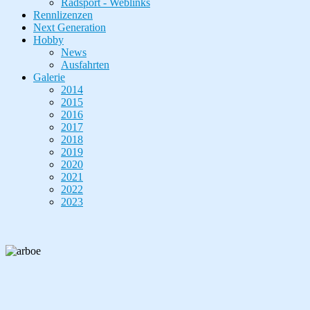
Radsport - Weblinks
Rennlizenzen
Next Generation
Hobby
News
Ausfahrten
Galerie
2014
2015
2016
2017
2018
2019
2020
2021
2022
2023