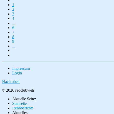
1
2
3
4
...
6
7
8
9
...
Impressum
Login
Nach oben
© 2026 radclubwels
Aktuelle Seite:
Startseite
Rennberichte
Aktuelles