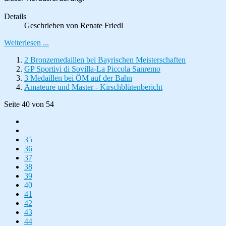
Details
Geschrieben von
Renate Friedl
Weiterlesen ...
2 Bronzemedaillen bei Bayrischen Meisterschaften
GP Sportivi di Sovilla-La Piccola Sanremo
3 Medaillen bei ÖM auf der Bahn
Amateure und Master - Kirschblütenbericht
Seite 40 von 54
35
36
37
38
39
40
41
42
43
44